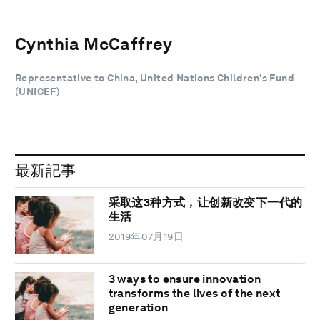
Cynthia McCaffrey
Representative to China, United Nations Children’s Fund
(UNICEF)
最新記事
采取这3种方式，让创新改变下一代的
生活
2019年07月19日
3 ways to ensure innovation
transforms the lives of the next
generation