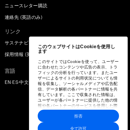
ニュースレター購読
連絡先 (英語のみ)
リンク
サステナビリティへの取り組み
このウェブサイトはCookieを使用し
ます
採用情報 (英語のみ)
このサイトではCookieを使って、ユーザー
に合わせたコンテンツや広告の表示、トラ
言語
フィックの分析を行っています。またユー
ザーによるサイトの利用状況についても情
EN
ES
中文
日本語
▪
▪
▪
報を収集し、ソーシャルメディアや広告配
信、データ解析の各パートナーに情報を共
有しています。ここで収集された情報は、
ユーザーが各パートナーに提供した他の情
報や各パートナーのサービスを使用した際
に収集された情報と組み合わされ、各パー
拒否
トナーによって使用されることがありま
プライバシーポリシーと利用規約
す。
全て許可