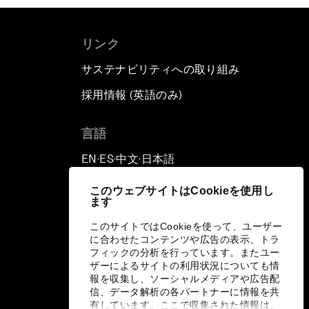
リンク
サステナビリティへの取り組み
採用情報 (英語のみ)
て
言語
EN
ES
中文
日本語
▪
▪
▪
このウェブサイトはCookieを使用し
ます
このサイトではCookieを使って、ユーザー
に合わせたコンテンツや広告の表示、トラ
フィックの分析を行っています。またユー
ザーによるサイトの利用状況についても情
報を収集し、ソーシャルメディアや広告配
信、データ解析の各パートナーに情報を共
有しています。ここで収集された情報は、