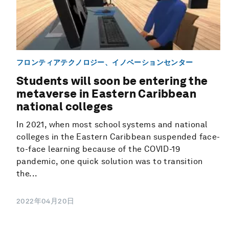
フロンティアテクノロジー、イノベーションセンター
Students will soon be entering the
metaverse in Eastern Caribbean
national colleges
In 2021, when most school systems and national
colleges in the Eastern Caribbean suspended face-
to-face learning because of the COVID-19
pandemic, one quick solution was to transition
the...
2022年04月20日