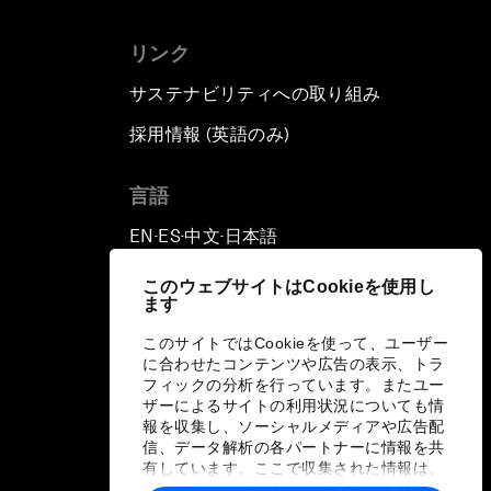
リンク
サステナビリティへの取り組み
採用情報 (英語のみ)
て
言語
EN
ES
中文
日本語
▪
▪
▪
このウェブサイトはCookieを使用し
ます
このサイトではCookieを使って、ユーザー
に合わせたコンテンツや広告の表示、トラ
フィックの分析を行っています。またユー
ザーによるサイトの利用状況についても情
報を収集し、ソーシャルメディアや広告配
信、データ解析の各パートナーに情報を共
有しています。ここで収集された情報は、
ユーザーが各パートナーに提供した他の情