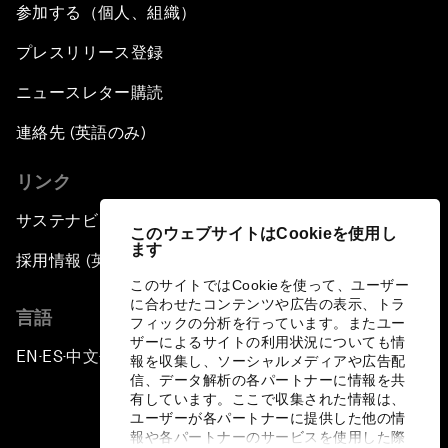
参加する（個人、組織）
プレスリリース登録
ニュースレター購読
連絡先 (英語のみ)
リンク
サステナビリティへの取り組み
このウェブサイトはCookieを使用し
ます
採用情報 (英語のみ)
このサイトではCookieを使って、ユーザー
に合わせたコンテンツや広告の表示、トラ
言語
フィックの分析を行っています。またユー
ザーによるサイトの利用状況についても情
EN
ES
中文
日本語
▪
▪
▪
報を収集し、ソーシャルメディアや広告配
信、データ解析の各パートナーに情報を共
有しています。ここで収集された情報は、
ユーザーが各パートナーに提供した他の情
報や各パートナーのサービスを使用した際