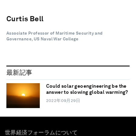
Curtis Bell
Associate Professor of Maritime Security and
Governance, US Naval War College
最新記事
Could solar geoengineering be the
answer to slowing global warming?
2022年09月29日
世界経済フォーラムについて