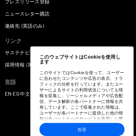
プレスリリース登録
ニュースレター購読
連絡先 (英語のみ)
リンク
サステナビリティへの取り組み
このウェブサイトはCookieを使用し
ます
採用情報 (英語のみ)
このサイトではCookieを使って、ユーザー
に合わせたコンテンツや広告の表示、トラ
言語
フィックの分析を行っています。またユー
ザーによるサイトの利用状況についても情
EN
ES
中文
日本語
▪
▪
▪
報を収集し、ソーシャルメディアや広告配
信、データ解析の各パートナーに情報を共
有しています。ここで収集された情報は、
ユーザーが各パートナーに提供した他の情
報や各パートナーのサービスを使用した際
に収集された情報と組み合わされ、各パー
拒否
トナーによって使用されることがありま
プライバシーポリシーと利用規約