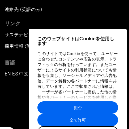
連絡先 (英語のみ)
リンク
サステナビリティへの取り組み
このウェブサイトはCookieを使用し
ます
採用情報 (英語のみ)
このサイトではCookieを使って、ユーザー
に合わせたコンテンツや広告の表示、トラ
言語
フィックの分析を行っています。またユー
ザーによるサイトの利用状況についても情
EN
ES
中文
日本語
▪
▪
▪
報を収集し、ソーシャルメディアや広告配
信、データ解析の各パートナーに情報を共
有しています。ここで収集された情報は、
ユーザーが各パートナーに提供した他の情
報や各パートナーのサービスを使用した際
に収集された情報と組み合わされ、各パー
拒否
トナーによって使用されることがありま
プライバシーポリシーと利用規約
す。
全て許可
サイトマップ