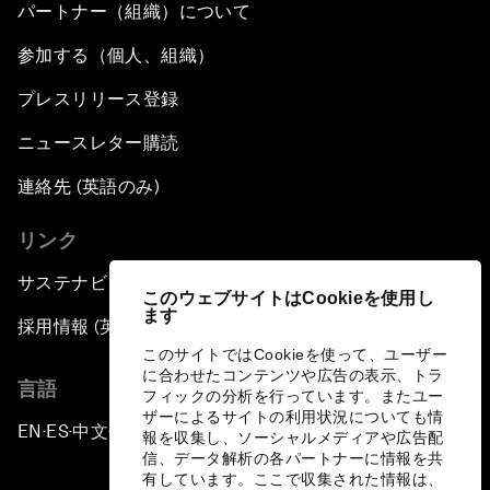
パートナー（組織）について
参加する（個人、組織）
プレスリリース登録
ニュースレター購読
連絡先 (英語のみ)
リンク
サステナビリティへの取り組み
このウェブサイトはCookieを使用し
ます
採用情報 (英語のみ)
このサイトではCookieを使って、ユーザー
に合わせたコンテンツや広告の表示、トラ
言語
フィックの分析を行っています。またユー
ザーによるサイトの利用状況についても情
EN
ES
中文
日本語
▪
▪
▪
報を収集し、ソーシャルメディアや広告配
信、データ解析の各パートナーに情報を共
有しています。ここで収集された情報は、