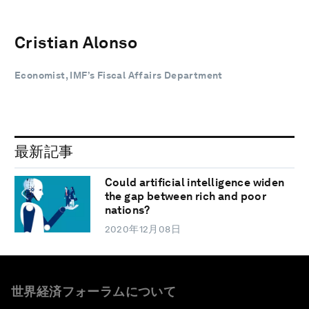
Cristian Alonso
Economist, IMF’s Fiscal Affairs Department
最新記事
Could artificial intelligence widen
the gap between rich and poor
nations?
2020年12月08日
世界経済フォーラムについて