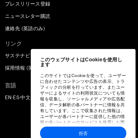
プレスリリース登録
ニュースレター購読
連絡先 (英語のみ)
リンク
サステナビリティへの取り組み
このウェブサイトはCookieを使用し
ます
採用情報 (英語のみ)
このサイトではCookieを使って、ユーザー
に合わせたコンテンツや広告の表示、トラ
言語
フィックの分析を行っています。またユー
ザーによるサイトの利用状況についても情
EN
ES
中文
日本語
▪
▪
▪
報を収集し、ソーシャルメディアや広告配
信、データ解析の各パートナーに情報を共
有しています。ここで収集された情報は、
ユーザーが各パートナーに提供した他の情
報や各パートナーのサービスを使用した際
に収集された情報と組み合わされ、各パー
拒否
トナーによって使用されることがありま