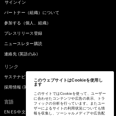
サインイン
パートナー（組織）について
参加する（個人、組織）
プレスリリース登録
ニュースレター購読
連絡先 (英語のみ)
リンク
サステナビリティへの取り組み
このウェブサイトはCookieを使用し
ます
採用情報 (英語のみ)
このサイトではCookieを使って、ユーザー
に合わせたコンテンツや広告の表示、トラ
言語
フィックの分析を行っています。またユー
ザーによるサイトの利用状況についても情
EN
ES
中文
日本語
▪
▪
▪
報を収集し、ソーシャルメディアや広告配