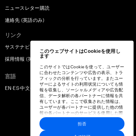
ニュースレター購読
連絡先 (英語のみ)
リンク
サステナビリティへの取り組み
このウェブサイトはCookieを使用し
ます
採用情報 (英語のみ)
このサイトではCookieを使って、ユーザー
に合わせたコンテンツや広告の表示、トラ
言語
フィックの分析を行っています。またユー
ザーによるサイトの利用状況についても情
EN
ES
中文
日本語
▪
▪
▪
報を収集し、ソーシャルメディアや広告配
信、データ解析の各パートナーに情報を共
有しています。ここで収集された情報は、
ユーザーが各パートナーに提供した他の情
報や各パートナーのサービスを使用した際
に収集された情報と組み合わされ、各パー
拒否
トナーによって使用されることがありま
プライバシーポリシーと利用規約
す。