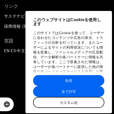
リンク
サステナビリティへの取り組み
このウェブサイトはCookieを使用し
ます
採用情報 (英語のみ)
このサイトではCookieを使って、ユーザー
に合わせたコンテンツや広告の表示、トラ
言語
フィックの分析を行っています。またユー
ザーによるサイトの利用状況についても情
EN
ES
中文
日本語
▪
▪
▪
報を収集し、ソーシャルメディアや広告配
信、データ解析の各パートナーに情報を共
有しています。ここで収集された情報は、
ユーザーが各パートナーに提供した他の情
報や各パートナーのサービスを使用した際
に収集された情報と組み合わされ、各パー
拒否
トナーによって使用されることがありま
プライバシーポリシーと利用規約
す。
全て許可
サイトマップ
カスタム化
©
2026
世界経済フォーラム
EN
ES
中文
日本語