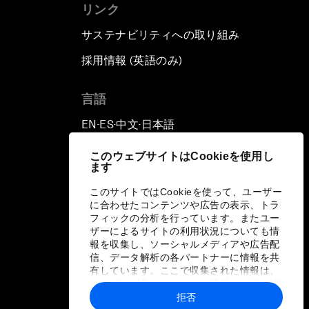
リンク
サステナビリティへの取り組み
採用情報 (英語のみ)
て
言語
EN
ES
中文
日本語
▪
▪
▪
このウェブサイトはCookieを使用し
ます
このサイトではCookieを使って、ユーザー
に合わせたコンテンツや広告の表示、トラ
フィックの分析を行っています。またユー
ザーによるサイトの利用状況についても情
報を収集し、ソーシャルメディアや広告配
信、データ解析の各パートナーに情報を共
有しています。ここで収集された情報は、
ユーザーが各パートナーに提供した他の情
報や各パートナーのサービスを使用した際
拒否