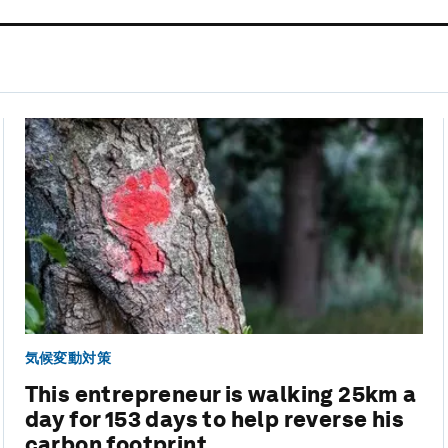
気候変動対策
This entrepreneur is walking 25km a
day for 153 days to help reverse his
carbon footprint