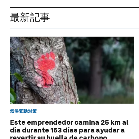
最新記事
気候変動対策
Este emprendedor camina 25 km al
día durante 153 días para ayudar a
revertir su huella de carbono