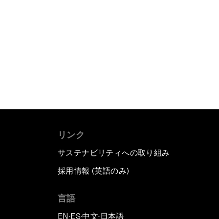
リンク
サステナビリティへの取り組み
採用情報 (英語のみ)
て
言語
EN
ES
中文
日本語
▪
▪
▪