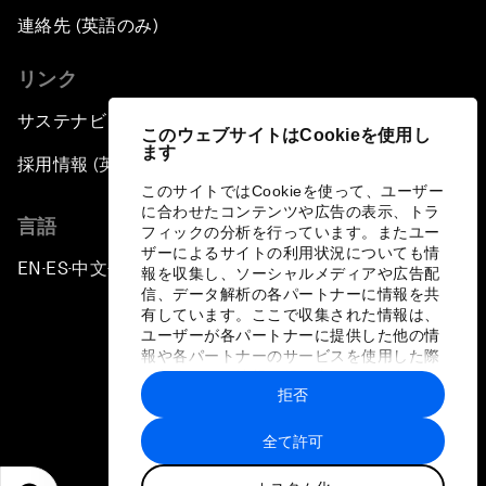
連絡先 (英語のみ)
リンク
サステナビリティへの取り組み
このウェブサイトはCookieを使用し
ます
採用情報 (英語のみ)
このサイトではCookieを使って、ユーザー
に合わせたコンテンツや広告の表示、トラ
言語
フィックの分析を行っています。またユー
ザーによるサイトの利用状況についても情
EN
ES
中文
日本語
▪
▪
▪
報を収集し、ソーシャルメディアや広告配
信、データ解析の各パートナーに情報を共
有しています。ここで収集された情報は、
ユーザーが各パートナーに提供した他の情
報や各パートナーのサービスを使用した際
に収集された情報と組み合わされ、各パー
拒否
トナーによって使用されることがありま
プライバシーポリシーと利用規約
す。
全て許可
サイトマップ