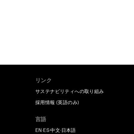
リンク
サステナビリティへの取り組み
採用情報 (英語のみ)
て
言語
EN
ES
中文
日本語
▪
▪
▪