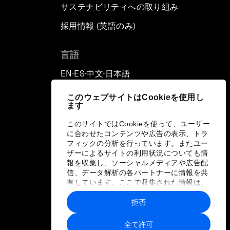
サステナビリティへの取り組み
採用情報 (英語のみ)
て
言語
EN
ES
中文
日本語
▪
▪
▪
このウェブサイトはCookieを使用し
ます
このサイトではCookieを使って、ユーザー
に合わせたコンテンツや広告の表示、トラ
フィックの分析を行っています。またユー
ザーによるサイトの利用状況についても情
報を収集し、ソーシャルメディアや広告配
信、データ解析の各パートナーに情報を共
有しています。ここで収集された情報は、
ユーザーが各パートナーに提供した他の情
報や各パートナーのサービスを使用した際
拒否
に収集された情報と組み合わされ、各パー
トナーによって使用されることがありま
全て許可