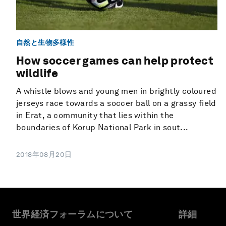
自然と生物多様性
How soccer games can help protect
wildlife
A whistle blows and young men in brightly coloured
jerseys race towards a soccer ball on a grassy field
in Erat, a community that lies within the
boundaries of Korup National Park in sout...
2018年08月20日
世界経済フォーラムについて
詳細