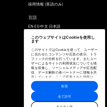
採用情報 (英語のみ)
て
言語
EN
ES
中文
日本語
▪
▪
▪
このウェブサイトはCookieを使用し
ます
このサイトではCookieを使って、ユーザー
に合わせたコンテンツや広告の表示、トラ
フィックの分析を行っています。またユー
ザーによるサイトの利用状況についても情
報を収集し、ソーシャルメディアや広告配
信、データ解析の各パートナーに情報を共
有しています。ここで収集された情報は、
ユーザーが各パートナーに提供した他の情
報や各パートナーのサービスを使用した際
拒否
に収集された情報と組み合わされ、各パー
トナーによって使用されることがありま
全て許可
す。
カスタム化