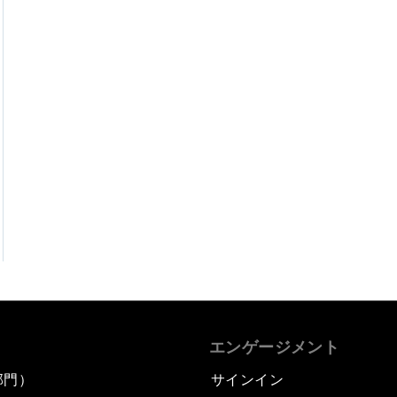
エンゲージメント
部門）
サインイン