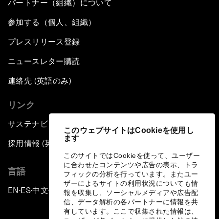
パートナー（組織）について
参加する（個人、組織）
プレスリリース登録
ニュースレター購読
連絡先 (英語のみ)
リンク
サステナビリティへの取り組み
このウェブサイトはCookieを使用し
ます
採用情報 (英語のみ)
このサイトではCookieを使って、ユーザー
に合わせたコンテンツや広告の表示、トラ
言語
フィックの分析を行っています。またユー
ザーによるサイトの利用状況についても情
EN
ES
中文
日本語
▪
▪
▪
報を収集し、ソーシャルメディアや広告配
信、データ解析の各パートナーに情報を共
有しています。ここで収集された情報は、