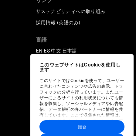
リンク
サステナビリティへの取り組み
採用情報 (英語のみ)
て
言語
EN
ES
中文
日本語
▪
▪
▪
このウェブサイトはCookieを使用し
ます
このサイトではCookieを使って、ユーザー
に合わせたコンテンツや広告の表示、トラ
フィックの分析を行っています。またユー
ザーによるサイトの利用状況についても情
報を収集し、ソーシャルメディアや広告配
信、データ解析の各パートナーに情報を共
有しています。ここで収集された情報は、
ユーザーが各パートナーに提供した他の情
報や各パートナーのサービスを使用した際
拒否
に収集された情報と組み合わされ、各パー