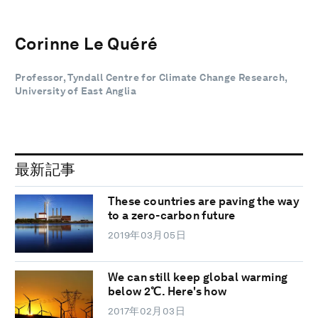
Corinne Le Quéré
Professor, Tyndall Centre for Climate Change Research,
University of East Anglia
最新記事
These countries are paving the way
to a zero-carbon future
2019年03月05日
We can still keep global warming
below 2℃. Here's how
2017年02月03日