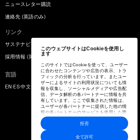
ニュースレター購読
連絡先 (英語のみ)
リンク
サステナビリティへの取り組み
このウェブサイトはCookieを使用し
ます
採用情報 (英語のみ)
このサイトではCookieを使って、ユーザー
に合わせたコンテンツや広告の表示、トラ
言語
フィックの分析を行っています。またユー
ザーによるサイトの利用状況についても情
EN
ES
中文
日本語
▪
▪
▪
報を収集し、ソーシャルメディアや広告配
信、データ解析の各パートナーに情報を共
有しています。ここで収集された情報は、
ユーザーが各パートナーに提供した他の情
報や各パートナーのサービスを使用した際
に収集された情報と組み合わされ、各パー
拒否
トナーによって使用されることがありま
プライバシーポリシーと利用規約
す。
全て許可