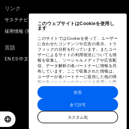
リンク
サステナビリティへの取り組み
このウェブサイトはCookieを使用し
ます
採用情報 (英語のみ)
このサイトではCookieを使って、ユーザー
に合わせたコンテンツや広告の表示、トラ
言語
フィックの分析を行っています。またユー
ザーによるサイトの利用状況についても情
EN
ES
中文
日本語
▪
▪
▪
報を収集し、ソーシャルメディアや広告配
信、データ解析の各パートナーに情報を共
有しています。ここで収集された情報は、
ユーザーが各パートナーに提供した他の情
報や各パートナーのサービスを使用した際
に収集された情報と組み合わされ、各パー
拒否
トナーによって使用されることがありま
プライバシーポリシーと利用規約
す。
全て許可
サイトマップ
カスタム化
©
2026
世界経済フォーラム
EN
ES
中文
日本語