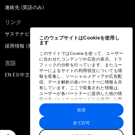
連絡先 (英語のみ)
リンク
サステナビリティへの取り組み
このウェブサイトはCookieを使用し
ます
採用情報 (英語のみ)
このサイトではCookieを使って、ユーザー
に合わせたコンテンツや広告の表示、トラ
言語
フィックの分析を行っています。またユー
ザーによるサイトの利用状況についても情
EN
ES
中文
日本語
▪
▪
▪
報を収集し、ソーシャルメディアや広告配
信、データ解析の各パートナーに情報を共
有しています。ここで収集された情報は、
ユーザーが各パートナーに提供した他の情
報や各パートナーのサービスを使用した際
に収集された情報と組み合わされ、各パー
拒否
トナーによって使用されることがありま
プライバシーポリシーと利用規約
す。
全て許可
サイトマップ