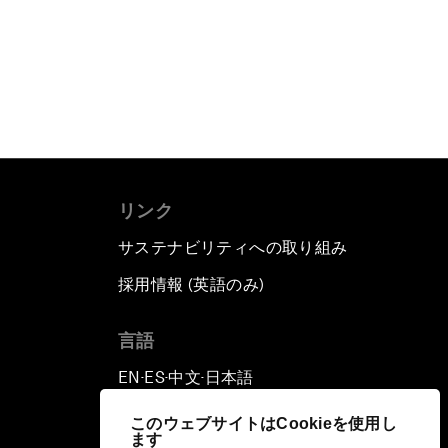
リンク
サステナビリティへの取り組み
採用情報 (英語のみ)
て
言語
EN
ES
中文
日本語
▪
▪
▪
このウェブサイトはCookieを使用し
ます