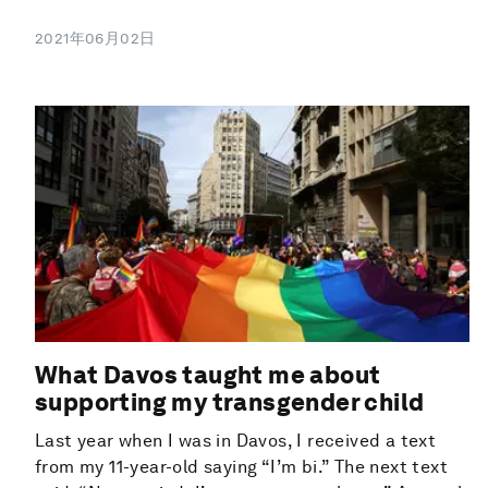
2021年06月02日
What Davos taught me about
supporting my transgender child
Last year when I was in Davos, I received a text
from my 11-year-old saying “I’m bi.” The next text