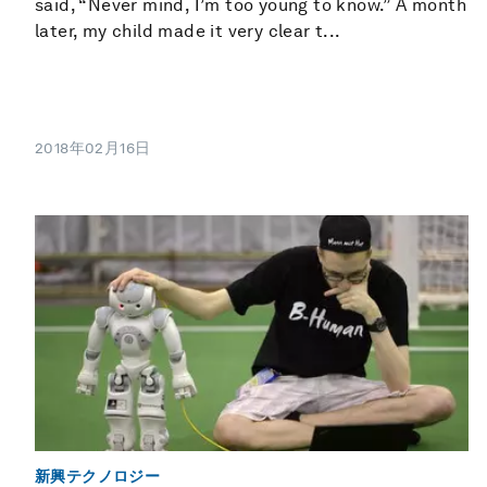
said, “Never mind, I’m too young to know.” A month
later, my child made it very clear t...
2018年02月16日
新興テクノロジー