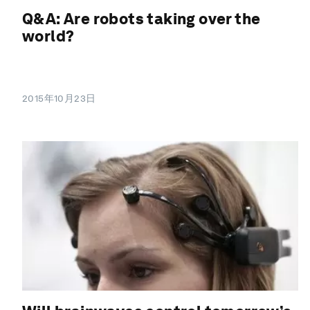
Q&A: Are robots taking over the
world?
2015年10月23日