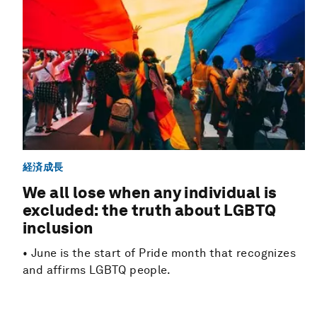
経済成長
We all lose when any individual is
excluded: the truth about LGBTQ
inclusion
• June is the start of Pride month that recognizes
and affirms LGBTQ people.