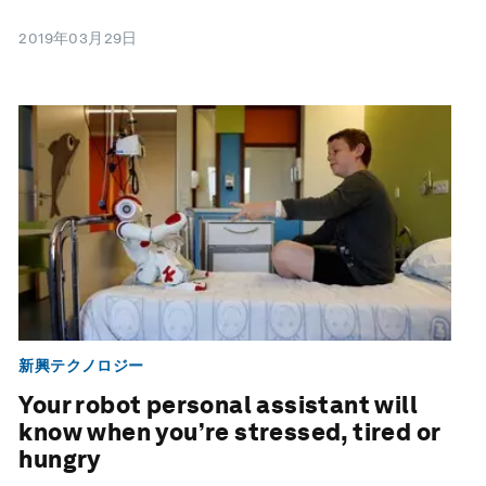
2019年03月29日
新興テクノロジー
Your robot personal assistant will
know when you’re stressed, tired or
hungry