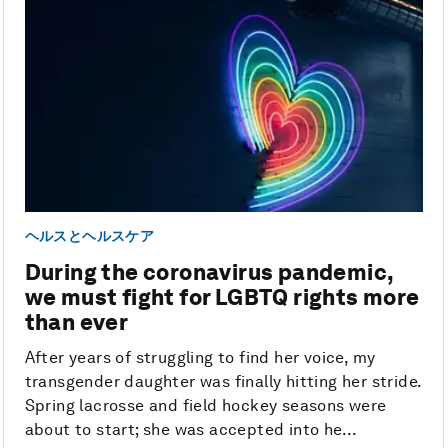
ヘルスとヘルスケア
During the coronavirus pandemic,
we must fight for LGBTQ rights more
than ever
After years of struggling to find her voice, my
transgender daughter was finally hitting her stride.
Spring lacrosse and field hockey seasons were
about to start; she was accepted into he...