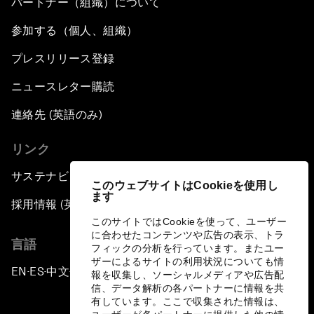
パートナー（組織）について
参加する（個人、組織）
プレスリリース登録
ニュースレター購読
連絡先 (英語のみ)
リンク
サステナビリティへの取り組み
このウェブサイトはCookieを使用し
ます
採用情報 (英語のみ)
このサイトではCookieを使って、ユーザー
に合わせたコンテンツや広告の表示、トラ
言語
フィックの分析を行っています。またユー
ザーによるサイトの利用状況についても情
EN
ES
中文
日本語
▪
▪
▪
報を収集し、ソーシャルメディアや広告配
信、データ解析の各パートナーに情報を共
有しています。ここで収集された情報は、