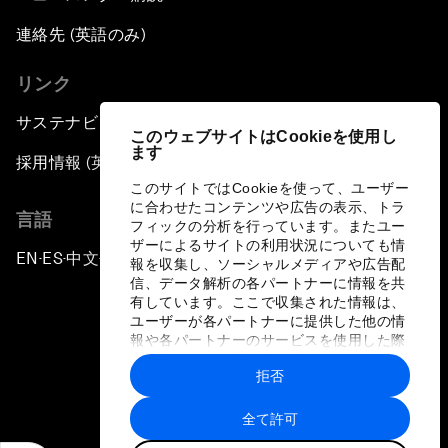
連絡先 (英語のみ)
リンク
サステナビリティへの取り組み
このウェブサイトはCookieを使用し
ます
採用情報 (英語のみ)
このサイトではCookieを使って、ユーザー
に合わせたコンテンツや広告の表示、トラ
言語
フィックの分析を行っています。またユー
ザーによるサイトの利用状況についても情
EN
ES
中文
日本語
▪
▪
▪
報を収集し、ソーシャルメディアや広告配
信、データ解析の各パートナーに情報を共
有しています。ここで収集された情報は、
ユーザーが各パートナーに提供した他の情
報や各パートナーのサービスを使用した際
に収集された情報と組み合わされ、各パー
拒否
トナーによって使用されることがありま
プライバシーポリシーと利用規約
す。
全て許可
サイトマップ