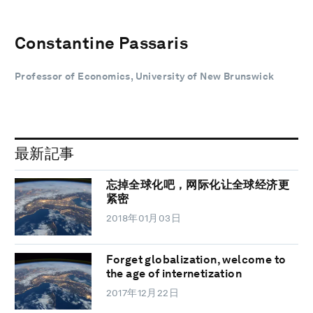
Constantine Passaris
Professor of Economics, University of New Brunswick
最新記事
忘掉全球化吧，网际化让全球经济更
紧密
2018年01月03日
Forget globalization, welcome to
the age of internetization
2017年12月22日