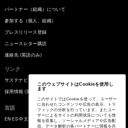
パートナー（組織）について
参加する（個人、組織）
プレスリリース登録
ニュースレター購読
連絡先 (英語のみ)
リンク
サステナビリティへの取り組み
このウェブサイトはCookieを使用し
ます
採用情報 (英語のみ)
このサイトではCookieを使って、ユーザー
に合わせたコンテンツや広告の表示、トラ
言語
フィックの分析を行っています。またユー
ザーによるサイトの利用状況についても情
EN
ES
中文
日本語
▪
▪
▪
報を収集し、ソーシャルメディアや広告配
信、データ解析の各パートナーに情報を共