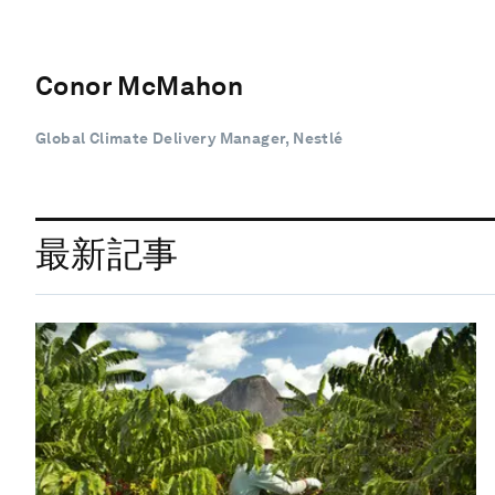
Conor McMahon
Global Climate Delivery Manager, Nestlé
最新記事