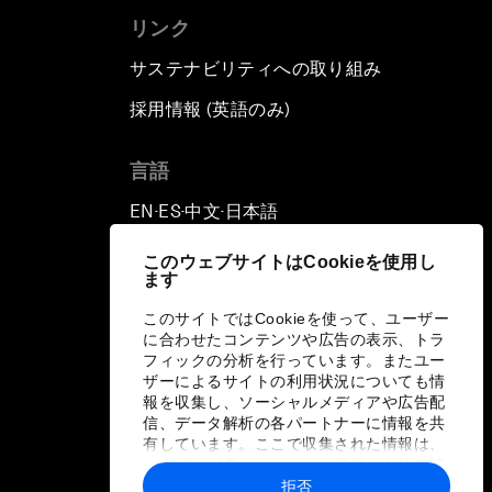
リンク
サステナビリティへの取り組み
採用情報 (英語のみ)
て
言語
EN
ES
中文
日本語
▪
▪
▪
このウェブサイトはCookieを使用し
ます
このサイトではCookieを使って、ユーザー
に合わせたコンテンツや広告の表示、トラ
フィックの分析を行っています。またユー
ザーによるサイトの利用状況についても情
報を収集し、ソーシャルメディアや広告配
信、データ解析の各パートナーに情報を共
有しています。ここで収集された情報は、
ユーザーが各パートナーに提供した他の情
報や各パートナーのサービスを使用した際
拒否