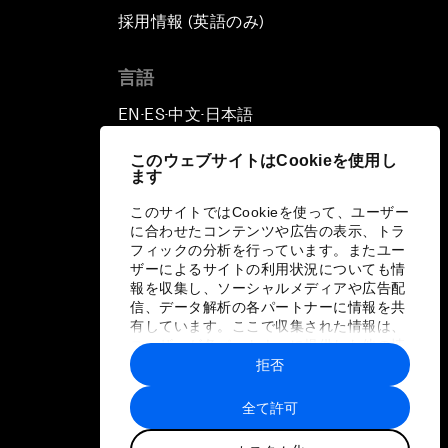
採用情報 (英語のみ)
て
言語
EN
ES
中文
日本語
▪
▪
▪
このウェブサイトはCookieを使用し
ます
このサイトではCookieを使って、ユーザー
に合わせたコンテンツや広告の表示、トラ
フィックの分析を行っています。またユー
ザーによるサイトの利用状況についても情
報を収集し、ソーシャルメディアや広告配
信、データ解析の各パートナーに情報を共
有しています。ここで収集された情報は、
ユーザーが各パートナーに提供した他の情
報や各パートナーのサービスを使用した際
拒否
に収集された情報と組み合わされ、各パー
トナーによって使用されることがありま
全て許可
す。