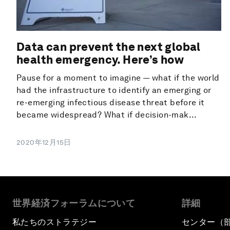
Data can prevent the next global
health emergency. Here’s how
Pause for a moment to imagine — what if the world
had the infrastructure to identify an emerging or
re-emerging infectious disease threat before it
became widespread? What if decision-mak...
2020年12月15日
世界経済フォーラムについて
詳細
私たちのストラテジー
センター（