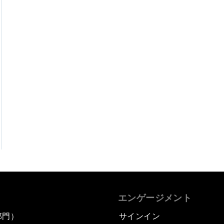
エンゲージメント
部門）
サインイン