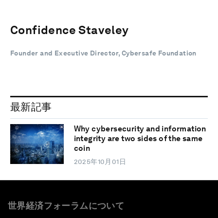
Confidence Staveley
Founder and Executive Director, Cybersafe Foundation
最新記事
Why cybersecurity and information
integrity are two sides of the same
coin
2025年10月01日
世界経済フォーラムについて