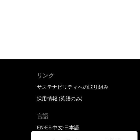
リンク
サステナビリティへの取り組み
採用情報 (英語のみ)
て
言語
EN
ES
中文
日本語
▪
▪
▪