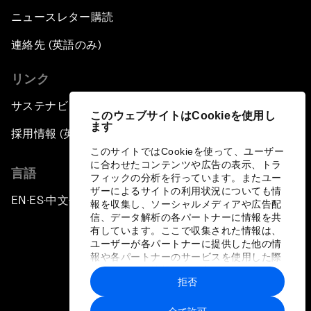
ニュースレター購読
連絡先 (英語のみ)
リンク
サステナビリティへの取り組み
このウェブサイトはCookieを使用し
ます
採用情報 (英語のみ)
このサイトではCookieを使って、ユーザー
に合わせたコンテンツや広告の表示、トラ
言語
フィックの分析を行っています。またユー
ザーによるサイトの利用状況についても情
EN
ES
中文
日本語
▪
▪
▪
報を収集し、ソーシャルメディアや広告配
信、データ解析の各パートナーに情報を共
有しています。ここで収集された情報は、
ユーザーが各パートナーに提供した他の情
報や各パートナーのサービスを使用した際
に収集された情報と組み合わされ、各パー
拒否
トナーによって使用されることがありま
プライバシーポリシーと利用規約
す。