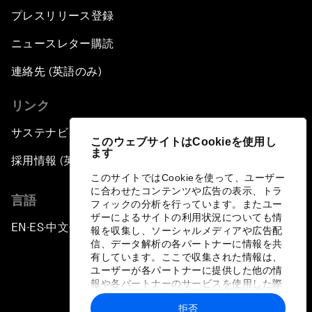
プレスリリース登録
ニュースレター購読
連絡先 (英語のみ)
リンク
サステナビリティへの取り組み
このウェブサイトはCookieを使用し
ます
採用情報 (英語のみ)
このサイトではCookieを使って、ユーザー
に合わせたコンテンツや広告の表示、トラ
言語
フィックの分析を行っています。またユー
ザーによるサイトの利用状況についても情
EN
ES
中文
日本語
▪
▪
▪
報を収集し、ソーシャルメディアや広告配
信、データ解析の各パートナーに情報を共
有しています。ここで収集された情報は、
ユーザーが各パートナーに提供した他の情
報や各パートナーのサービスを使用した際
に収集された情報と組み合わされ、各パー
拒否
トナーによって使用されることがありま