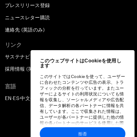
プレスリリース登録
ニュースレター購読
連絡先 (英語のみ)
リンク
サステナビリティへの取り組み
このウェブサイトはCookieを使用し
ます
採用情報 (英語のみ)
このサイトではCookieを使って、ユーザー
に合わせたコンテンツや広告の表示、トラ
言語
フィックの分析を行っています。またユー
ザーによるサイトの利用状況についても情
EN
ES
中文
日本語
▪
▪
▪
報を収集し、ソーシャルメディアや広告配
信、データ解析の各パートナーに情報を共
有しています。ここで収集された情報は、
ユーザーが各パートナーに提供した他の情
報や各パートナーのサービスを使用した際
に収集された情報と組み合わされ、各パー
拒否
トナーによって使用されることがありま