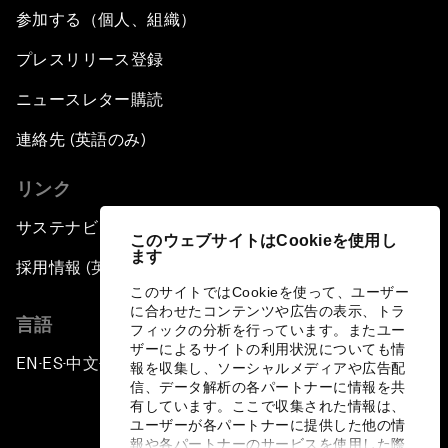
参加する（個人、組織）
プレスリリース登録
ニュースレター購読
連絡先 (英語のみ)
リンク
サステナビリティへの取り組み
このウェブサイトはCookieを使用し
ます
採用情報 (英語のみ)
このサイトではCookieを使って、ユーザー
に合わせたコンテンツや広告の表示、トラ
言語
フィックの分析を行っています。またユー
ザーによるサイトの利用状況についても情
EN
ES
中文
日本語
▪
▪
▪
報を収集し、ソーシャルメディアや広告配
信、データ解析の各パートナーに情報を共
有しています。ここで収集された情報は、
ユーザーが各パートナーに提供した他の情
報や各パートナーのサービスを使用した際