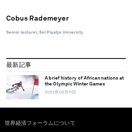
Cobus Rademeyer
Senior lecturer, Sol Plaatje University
最新記事
A brief history of African nations at
the Olympic Winter Games
2022年02月11日
世界経済フォーラムについて