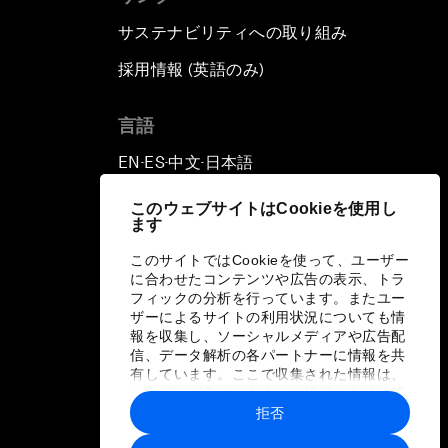
サステナビリティへの取り組み
採用情報 (英語のみ)
て
言語
EN
ES
中文
日本語
▪
▪
▪
このウェブサイトはCookieを使用し
ます
このサイトではCookieを使って、ユーザー
に合わせたコンテンツや広告の表示、トラ
フィックの分析を行っています。またユー
ザーによるサイトの利用状況についても情
報を収集し、ソーシャルメディアや広告配
信、データ解析の各パートナーに情報を共
有しています。ここで収集された情報は、
ユーザーが各パートナーに提供した他の情
報や各パートナーのサービスを使用した際
拒否
に収集された情報と組み合わされ、各パー