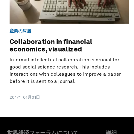
産業の深層
Collaboration in financial
economics, visualized
Informal intellectual collaboration is crucial for
good social science research. This includes
interactions with colleagues to improve a paper
before it is sent to a journal.
2017年01月31日
世界経済フォーラムについて
詳細