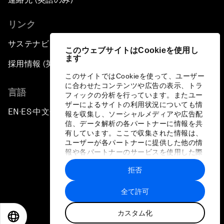
リンク
サステナビリティへの取り組み
このウェブサイトはCookieを使用し
ます
採用情報 (英語のみ)
このサイトではCookieを使って、ユーザー
に合わせたコンテンツや広告の表示、トラ
言語
フィックの分析を行っています。またユー
ザーによるサイトの利用状況についても情
EN
ES
中文
日本語
▪
▪
▪
報を収集し、ソーシャルメディアや広告配
信、データ解析の各パートナーに情報を共
有しています。ここで収集された情報は、
ユーザーが各パートナーに提供した他の情
報や各パートナーのサービスを使用した際
に収集された情報と組み合わされ、各パー
拒否
トナーによって使用されることがありま
プライバシーポリシーと利用規約
す。
全て許可
サイトマップ
カスタム化
©
2026
世界経済フォーラム
EN
ES
中文
日本語