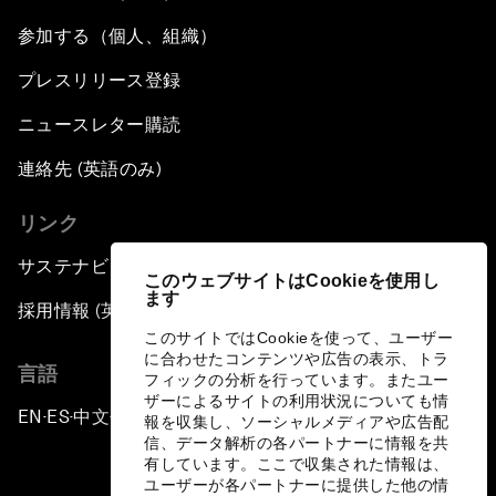
参加する（個人、組織）
プレスリリース登録
ニュースレター購読
連絡先 (英語のみ)
リンク
サステナビリティへの取り組み
このウェブサイトはCookieを使用し
ます
採用情報 (英語のみ)
このサイトではCookieを使って、ユーザー
に合わせたコンテンツや広告の表示、トラ
言語
フィックの分析を行っています。またユー
ザーによるサイトの利用状況についても情
EN
ES
中文
日本語
▪
▪
▪
報を収集し、ソーシャルメディアや広告配
信、データ解析の各パートナーに情報を共
有しています。ここで収集された情報は、
ユーザーが各パートナーに提供した他の情