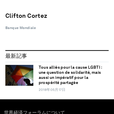
Clifton Cortez
Banque Mondiale
最新記事
Tous alliés pour la cause LGBTI :
une question de solidarité, mais
aussi un impératif pour la
prospérité partagée
2018年05月17日
世界経済フォーラムについて