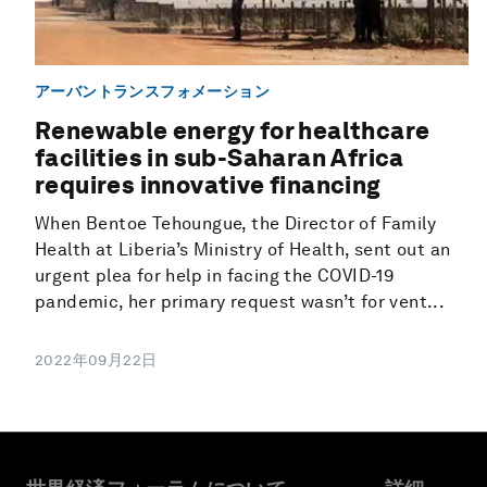
アーバントランスフォメーション
Renewable energy for healthcare
facilities in sub-Saharan Africa
requires innovative financing
When Bentoe Tehoungue, the Director of Family
Health at Liberia’s Ministry of Health, sent out an
urgent plea for help in facing the COVID-19
pandemic, her primary request wasn’t for vent...
2022年09月22日