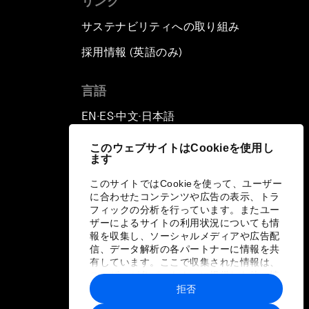
リンク
サステナビリティへの取り組み
採用情報 (英語のみ)
て
言語
EN
ES
中文
日本語
▪
▪
▪
このウェブサイトはCookieを使用し
ます
このサイトではCookieを使って、ユーザー
に合わせたコンテンツや広告の表示、トラ
フィックの分析を行っています。またユー
ザーによるサイトの利用状況についても情
報を収集し、ソーシャルメディアや広告配
信、データ解析の各パートナーに情報を共
有しています。ここで収集された情報は、
ユーザーが各パートナーに提供した他の情
報や各パートナーのサービスを使用した際
拒否
に収集された情報と組み合わされ、各パー