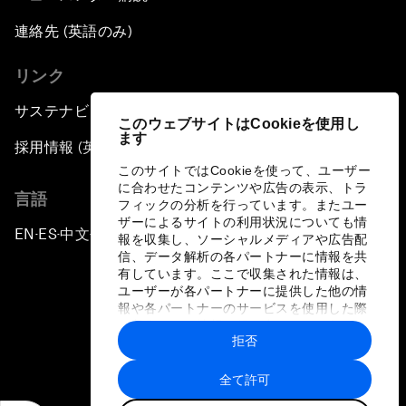
連絡先 (英語のみ)
リンク
サステナビリティへの取り組み
このウェブサイトはCookieを使用し
ます
採用情報 (英語のみ)
このサイトではCookieを使って、ユーザー
に合わせたコンテンツや広告の表示、トラ
言語
フィックの分析を行っています。またユー
ザーによるサイトの利用状況についても情
EN
ES
中文
日本語
▪
▪
▪
報を収集し、ソーシャルメディアや広告配
信、データ解析の各パートナーに情報を共
有しています。ここで収集された情報は、
ユーザーが各パートナーに提供した他の情
報や各パートナーのサービスを使用した際
に収集された情報と組み合わされ、各パー
拒否
トナーによって使用されることがありま
プライバシーポリシーと利用規約
す。
全て許可
サイトマップ