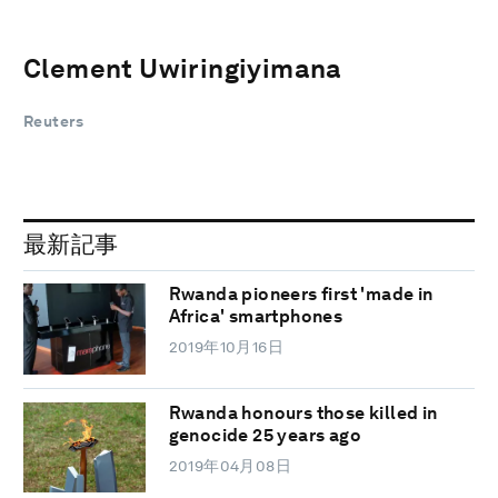
Clement Uwiringiyimana
Reuters
最新記事
Rwanda pioneers first 'made in
Africa' smartphones
2019年10月16日
Rwanda honours those killed in
genocide 25 years ago
2019年04月08日