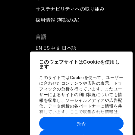
サステナビリティへの取り組み
採用情報 (英語のみ)
て
言語
EN
ES
中文
日本語
▪
▪
▪
このウェブサイトはCookieを使用し
ます
このサイトではCookieを使って、ユーザー
に合わせたコンテンツや広告の表示、トラ
フィックの分析を行っています。またユー
ザーによるサイトの利用状況についても情
報を収集し、ソーシャルメディアや広告配
信、データ解析の各パートナーに情報を共
有しています。ここで収集された情報は、
ユーザーが各パートナーに提供した他の情
報や各パートナーのサービスを使用した際
拒否
に収集された情報と組み合わされ、各パー
トナーによって使用されることがありま