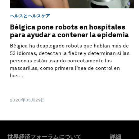
ヘルスとヘルスケア
Bélgica pone robots en hospitales
para ayudar a contener la epidemia
Bélgica ha desplegado robots que hablan más de
53 idiomas, detectan la fiebre y determinan si las
personas están usando correctamente las
mascarillas, como primera línea de control en
hos...
2020年05月29日
世界経済フォーラムについて
詳細