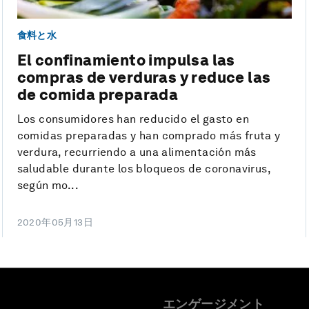
食料と水
El confinamiento impulsa las
compras de verduras y reduce las
de comida preparada
Los consumidores han reducido el gasto en
comidas preparadas y han comprado más fruta y
verdura, recurriendo a una alimentación más
saludable durante los bloqueos de coronavirus,
según mo...
2020年05月13日
エンゲージメント