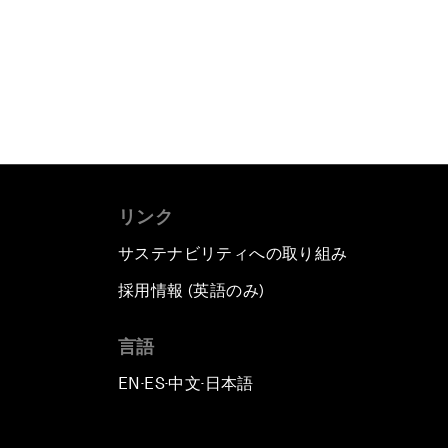
リンク
サステナビリティへの取り組み
採用情報 (英語のみ)
て
言語
EN
ES
中文
日本語
▪
▪
▪