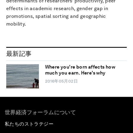
determinants of researchers’ productivity, peer
effects in academic research, gender gap in
promotions, spatial sorting and geographic
mobility.
最新記事
Where you're born affects how
much you earn. Here's why
2016年05月02日
世界経済フォーラムについて
私たちのストラテジー