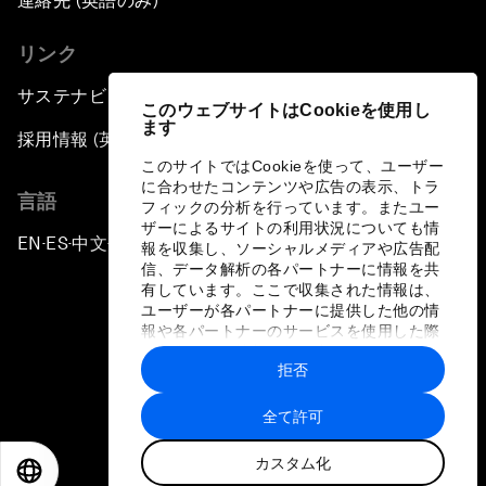
連絡先 (英語のみ)
リンク
サステナビリティへの取り組み
このウェブサイトはCookieを使用し
ます
採用情報 (英語のみ)
このサイトではCookieを使って、ユーザー
に合わせたコンテンツや広告の表示、トラ
言語
フィックの分析を行っています。またユー
ザーによるサイトの利用状況についても情
EN
ES
中文
日本語
▪
▪
▪
報を収集し、ソーシャルメディアや広告配
信、データ解析の各パートナーに情報を共
有しています。ここで収集された情報は、
ユーザーが各パートナーに提供した他の情
報や各パートナーのサービスを使用した際
に収集された情報と組み合わされ、各パー
拒否
トナーによって使用されることがありま
プライバシーポリシーと利用規約
す。
全て許可
サイトマップ
カスタム化
©
2026
世界経済フォーラム
EN
ES
中文
日本語