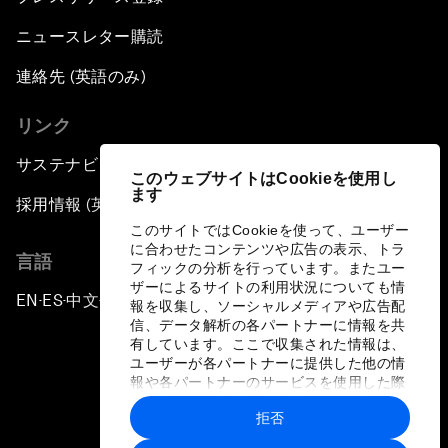
ニュースレター購読
連絡先 (英語のみ)
リンク
サステナビリティへの取り組み
このウェブサイトはCookieを使用し
ます
採用情報 (英語のみ)
このサイトではCookieを使って、ユーザー
に合わせたコンテンツや広告の表示、トラ
言語
フィックの分析を行っています。またユー
ザーによるサイトの利用状況についても情
EN
ES
中文
日本語
▪
▪
▪
報を収集し、ソーシャルメディアや広告配
信、データ解析の各パートナーに情報を共
有しています。ここで収集された情報は、
ユーザーが各パートナーに提供した他の情
報や各パートナーのサービスを使用した際
に収集された情報と組み合わされ、各パー
拒否
トナーによって使用されることがありま
プライバシーポリシーと利用規約
す。