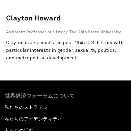
Clayton Howard
Assistant Professor of History, The Ohio State University
Clayton is a specialist in post-1945 U.S. history with
particular interests in gender, sexuality, politics,
and metropolitan development.
世界経済フォーラムについて
私たちのストラテジー
私たちのアイデンティティ
私たちの活動