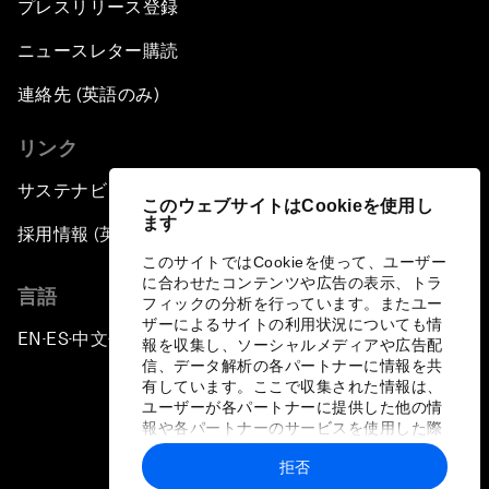
プレスリリース登録
ニュースレター購読
連絡先 (英語のみ)
リンク
サステナビリティへの取り組み
このウェブサイトはCookieを使用し
ます
採用情報 (英語のみ)
このサイトではCookieを使って、ユーザー
に合わせたコンテンツや広告の表示、トラ
言語
フィックの分析を行っています。またユー
ザーによるサイトの利用状況についても情
EN
ES
中文
日本語
▪
▪
▪
報を収集し、ソーシャルメディアや広告配
信、データ解析の各パートナーに情報を共
有しています。ここで収集された情報は、
ユーザーが各パートナーに提供した他の情
報や各パートナーのサービスを使用した際
に収集された情報と組み合わされ、各パー
拒否
トナーによって使用されることがありま
プライバシーポリシーと利用規約